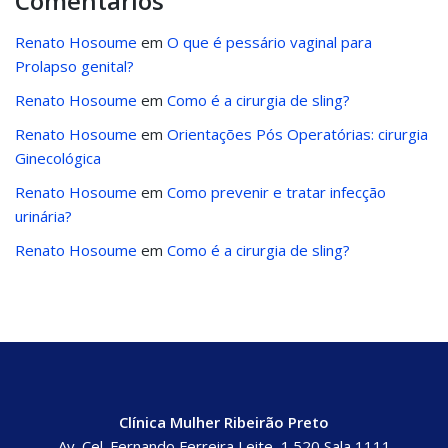
Comentários
Renato Hosoume
em
O que é pessário vaginal para
Prolapso genital?
Renato Hosoume
em
Como é a cirurgia de sling?
Renato Hosoume
em
Orientações Pós Operatórias: cirurgia
Ginecológica
Renato Hosoume
em
Como prevenir e tratar infecção
urinária?
Renato Hosoume
em
Como é a cirurgia de sling?
Clínica Mulher Ribeirão Preto
Av. Cel. Fernando Ferreira Leite, 1.520 Sala 1111